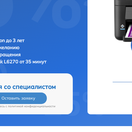
n до 3 лет
 желанию
бращения
k L6270 от 35 минут
я со специалистом
Оставить заявку
есь c
политикой конфиденциальности