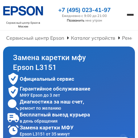
+7 (495) 023-41-97
Ежедневно с 9:00 до 21:00
Позвонить
мне утром
Сервисный центр Epson
в
Москве
Сервисный центр Epson
Каталог устройств
Ремон
Замена каретки мфу
Epson L3151
Официальный сервис
Гарантийное обслуживание
МФУ Epson до 3 лет
Диагностика за наш счет,
ремонт по желанию
Бесплатный выезд курьера
в день обращения
Замена каретки МФУ
Epson L3151 от 35 минут