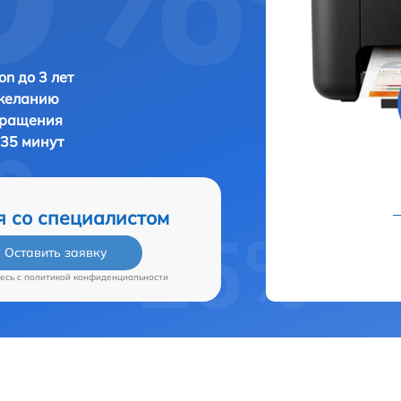
n до 3 лет
 желанию
бращения
 35 минут
я со специалистом
Оставить заявку
есь c
политикой конфиденциальности