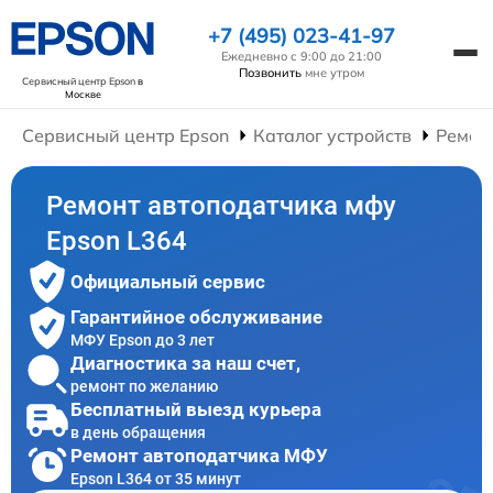
+7 (495) 023-41-97
Ежедневно с 9:00 до 21:00
Позвонить
мне утром
Сервисный центр Epson
в
Москве
Сервисный центр Epson
Каталог устройств
Ремон
Ремонт автоподатчика мфу
Epson L364
Официальный сервис
Гарантийное обслуживание
МФУ Epson до 3 лет
Диагностика за наш счет,
ремонт по желанию
Бесплатный выезд курьера
в день обращения
Ремонт автоподатчика МФУ
Epson L364 от 35 минут