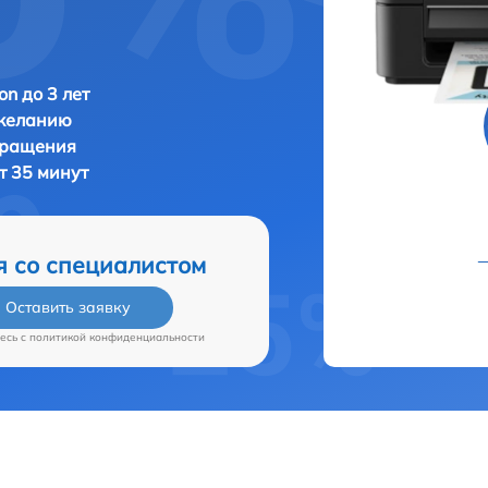
n до 3 лет
 желанию
бращения
т 35 минут
я со специалистом
Оставить заявку
есь c
политикой конфиденциальности