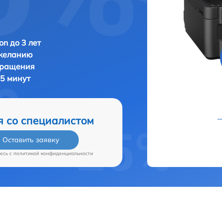
n до 3 лет
 желанию
бращения
35 минут
я со специалистом
Оставить заявку
есь c
политикой конфиденциальности