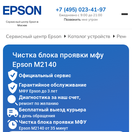
+7 (495) 023-41-97
Ежедневно с 9:00 до 21:00
Позвонить
мне утром
Сервисный центр Epson
в
Москве
Сервисный центр Epson
Каталог устройств
Ремон
Чистка блока проявки мфу
Epson M2140
Официальный сервис
Гарантийное обслуживание
МФУ Epson до 3 лет
Диагностика за наш счет,
ремонт по желанию
Бесплатный выезд курьера
в день обращения
Чистка блока проявки МФУ
Epson M2140 от 35 минут