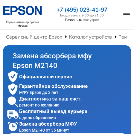
+7 (495) 023-41-97
Ежедневно с 9:00 до 21:00
Позвонить
мне утром
Сервисный центр Epson
в
Москве
Сервисный центр Epson
Каталог устройств
Ремон
Замена абсорбера мфу
Epson M2140
Официальный сервис
Гарантийное обслуживание
МФУ Epson до 3 лет
Диагностика за наш счет,
ремонт по желанию
Бесплатный выезд курьера
в день обращения
Замена абсорбера МФУ
Epson M2140 от 35 минут