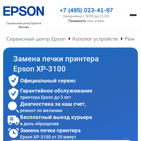
+7 (495) 023-41-97
Ежедневно с 9:00 до 21:00
Позвонить
мне утром
Сервисный центр Epson
в
Москве
Сервисный центр Epson
Каталог устройств
Ремон
Замена печки принтера
Epson XP-3100
Официальный сервис
Гарантийное обслуживание
принтера Epson до 3 лет
Диагностика за наш счет,
ремонт по желанию
Бесплатный выезд курьера
в день обращения
Замена печки принтера
Epson XP-3100 от 35 минут