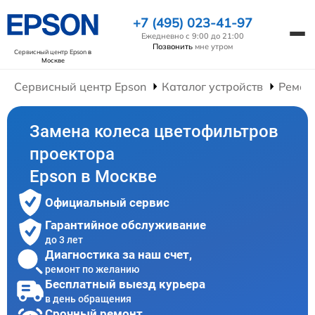
+7 (495) 023-41-97
Ежедневно с 9:00 до 21:00
Позвонить
мне утром
Сервисный центр Epson
в
Москве
Сервисный центр Epson
Каталог устройств
Ремон
Замена колеса цветофильтров
проектора
Epson в Москве
Официальный сервис
Гарантийное обслуживание
до 3 лет
Диагностика за наш счет,
ремонт по желанию
Бесплатный выезд курьера
в день обращения
Срочный ремонт